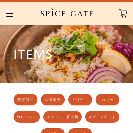
Skip
to
content
ITEMS
限定商品
冷凍販売
ビリヤニ
カレー
カレーパン
スパイス・香辛料
スパイスキット