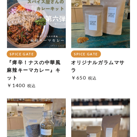
SPICE GATE
SPICE GATE
『痺辛！ナスの中華風
オリジナルガラムマサ
麻辣キーマカレー』キ
ラ
ット
￥650
税込
￥1400
税込