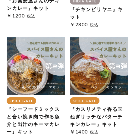
『お蕎麦屋さんのチキ
INDIA GATE
ンカレー』キット
『チキンビリヤニ』キ
￥1200
税込
ット
￥2800
税込
SPICE GATE
SPICE GATE
『シーフードミックス
『カスリメティ香る玉
と合い挽き肉で作る魚
ねぎリッチなバターチ
介と出汁のキーマカレ
キンカレー』キット
ー』キット
￥1400
税込