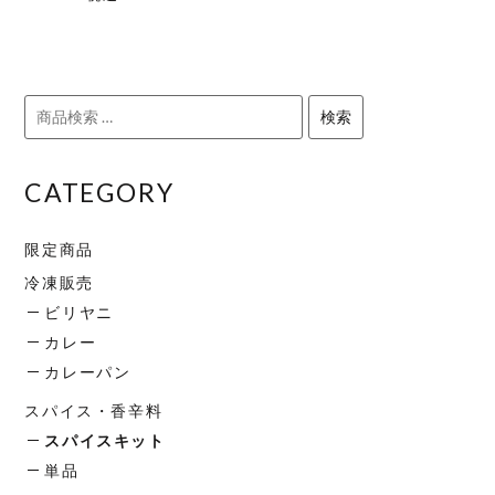
検
検索
索
対
CATEGORY
象:
限定商品
冷凍販売
ビリヤニ
カレー
カレーパン
スパイス・香辛料
スパイスキット
単品