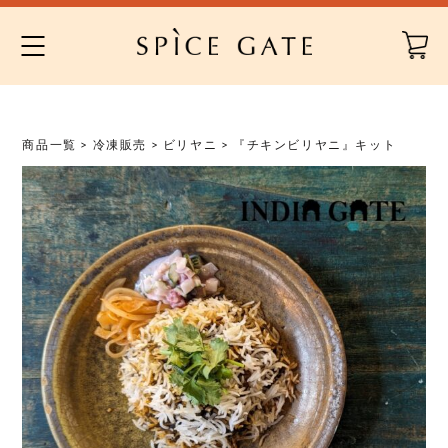
Skip
to
content
商品一覧
>
冷凍販売
>
ビリヤニ
> 『チキンビリヤニ』キット