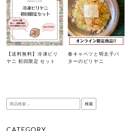
【送料無料】冷凍ビリ
春キャベツと明太子バ
ヤニ 初回限定 セット
ターのビリヤニ
検
検索
索
対
象:
CATEGORY