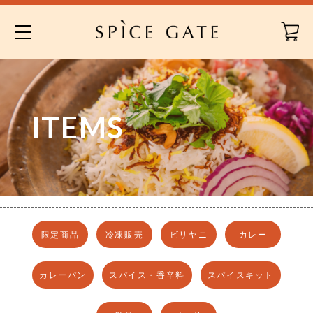
Skip
to
content
ITEMS
限定商品
冷凍販売
ビリヤニ
カレー
カレーパン
スパイス・香辛料
スパイスキット