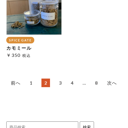
SPICE GATE
カモミール
￥350
税込
投
前へ
1
2
3
4
…
8
次へ
稿
ナ
ビ
ゲ
ー
シ
検
ョ
検索