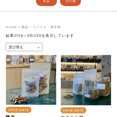
単品
その他
HOME
>
商品
>
スパイス・香辛料
結果の16～30/120を表示しています
SPICE GATE
SPICE GATE
陳皮