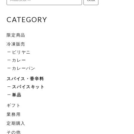
索
ン
対
CATEGORY
象:
限定商品
冷凍販売
ビリヤニ
カレー
カレーパン
スパイス・香辛料
スパイスキット
単品
ギフト
業務用
定期購入
その他