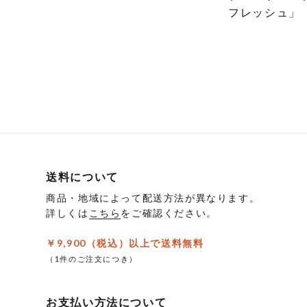
フレッシュ」
こ
の
商
品
に
は
複
数
の
送料について
バ
商品・地域によって配送方法が異なります。
リ
詳しくは
こちら
をご確認ください。
エ
ー
￥9,900（税込）以上で送料無料
シ
（1件のご注文につき）
ョ
ン
お支払い方法について
が