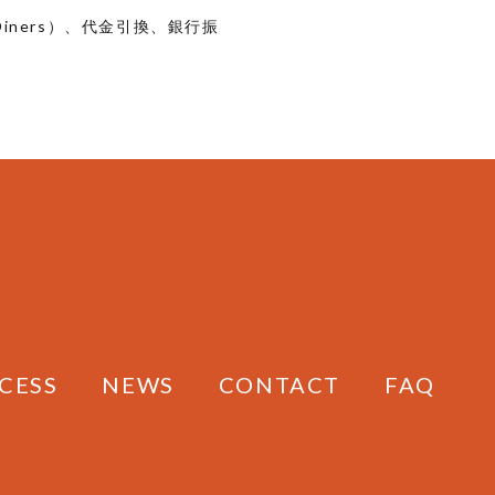
り
り
 / Diners）、代金引換、銀行振
ま
ま
す。
す。
オ
オ
プ
プ
シ
シ
ョ
ョ
ン
ン
は
は
商
商
品
品
ペ
ペ
ー
ー
ジ
ジ
CESS
NEWS
CONTACT
FAQ
か
か
ら
ら
選
選
択
択