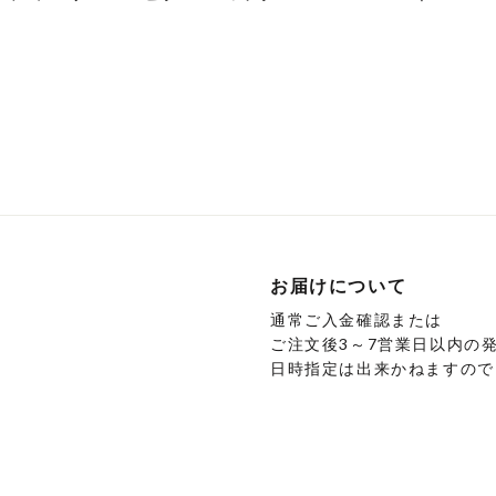
こ
こ
の
の
商
商
品
品
に
に
は
は
複
複
数
数
の
の
バ
バ
お届けについて
リ
リ
通常ご入金確認または
エ
エ
ご注文後3～7営業日以内の
ー
ー
日時指定は出来かねますので
シ
シ
ョ
ョ
ン
ン
が
が
あ
あ