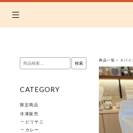
Skip
to
content
検
商品一覧
>
スパイ
検索
索
対
象:
CATEGORY
限定商品
冷凍販売
ビリヤニ
カレー