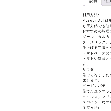
説明
追
利用方法:
Masoor 
も圧力鍋でも短
おすすめの調理
ダール・タルカ
ターメリック、
仕上げる定番の
トマトベースの
トマトや野菜と
す。
サラダ
茹でて冷ました
成します。
ビーガンパテ
茹でた豆をマッ
ピクルス／マリ
スパイシーなマ
保存方法: