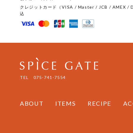
あ
クレジットカード（VISA / Master / JCB / AMEX
り
込
ま
す。
オ
プ
シ
ョ
ン
は
TEL
075-741-7554
商
品
ペ
ー
ABOUT
ITEMS
RECIPE
AC
ジ
か
ら
選