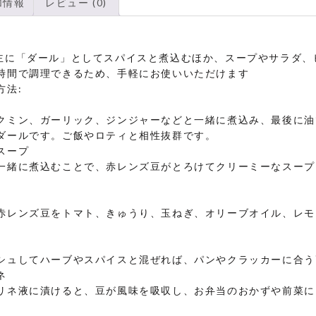
加情報
レビュー (0)
Dal は主に「ダール」としてスパイスと煮込むほか、スープやサラ
時間で調理できるため、手軽にお使いいただけます
方法:
クミン、ガーリック、ジンジャーなどと一緒に煮込み、最後に油
ダールです。ご飯やロティと相性抜群です。
スープ
一緒に煮込むことで、赤レンズ豆がとろけてクリーミーなスープ
赤レンズ豆をトマト、きゅうり、玉ねぎ、オリーブオイル、レモ
シュしてハーブやスパイスと混ぜれば、パンやクラッカーに合う
ネ
リネ液に漬けると、豆が風味を吸収し、お弁当のおかずや前菜に