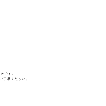
こ
の
商
品
に
は
複
数
の
バ
リ
エ
発送です。
ー
ご了承ください。
シ
ョ
ン
が
あ