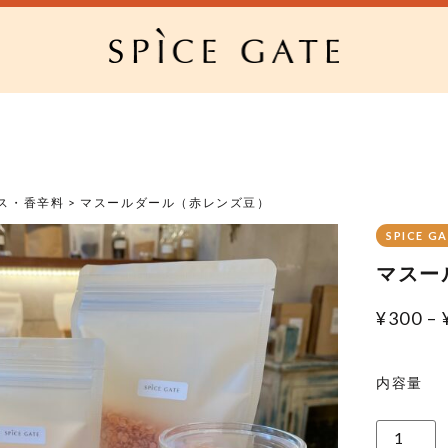
ス・香辛料
> マスールダール（赤レンズ豆）
SPICE G
マスー
¥
300
–
内容量
マ