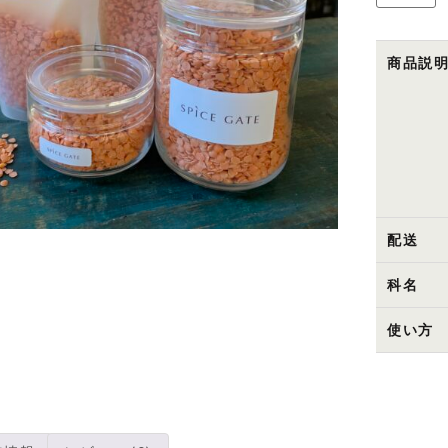
ス
ー
ル
商品説
ダ
ー
ル
（赤
レ
ン
ズ
配送
豆）
個
科名
使い方