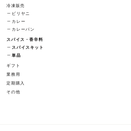
エ
エ
冷凍販売
シ
シ
ー
ー
ョ
ョ
ビリヤニ
シ
シ
ン
ン
カレー
ョ
ョ
は
は
カレーパン
ン
ン
商
商
が
が
スパイス・香辛料
品
品
あ
あ
スパイスキット
ペ
ペ
り
り
単品
ー
ー
ま
ま
ジ
ジ
ギフト
す。
す。
か
か
オ
オ
業務用
ら
ら
プ
プ
定期購入
選
選
シ
シ
その他
択
択
ョ
ョ
で
で
ン
ン
き
き
は
は
ま
ま
商
商
す
す
品
品