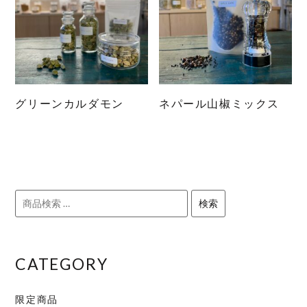
は
は
複
複
数
数
の
の
バ
バ
リ
リ
グリーンカルダモン
ネパール山椒ミックス
エ
エ
こ
こ
ー
ー
の
の
シ
シ
商
商
ョ
ョ
品
品
ン
ン
に
に
検
が
が
検索
は
は
索
あ
あ
複
複
対
り
り
数
数
象:
ま
ま
の
の
CATEGORY
す。
す。
バ
バ
オ
オ
リ
リ
限定商品
プ
プ