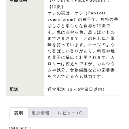
商品説明
【ケシの実（Poppy Seeds）】
個
【特徴】
ケシの実は、ケシ（Papaver
somniferum）の種子で、独特の香
ばしさと柔らかな食感が特徴で
す。色は白や灰色、黒っぽいもの
までさまざまで、どの色も似た風
味を持っています。ナッツのよう
な香ばしい香りがあり、料理や焼
き菓子に幅広く利用されます。カ
ロリーは控えめですが、カルシウ
ムや鉄分、食物繊維などの栄養素
を含んでいる点も魅力です。
配送
通常配送（3～6営業日以内）
説明
追加情報
レビュー (0)
【利用方法】