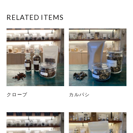
RELATED ITEMS
クローブ
カルパシ
こ
こ
の
の
商
商
品
品
に
に