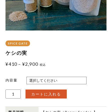
SPICE GATE
ケシの実
¥
410
–
¥
2,900
税込
内容量
ケ
カートに入れる
シ
の
実