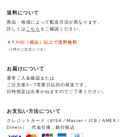
ペ
ペ
ー
ー
送料について
ジ
ジ
商品・地域によって配送方法が異なります。
か
か
詳しくは
こちら
をご確認ください。
ら
ら
選
選
￥9,900（税込）以上で送料無料
択
択
（1件のご注文につき）
で
で
き
き
お届けについて
ま
ま
す
す
通常ご入金確認または
ご注文後3～7営業日以内の発送です。
日時指定は出来かねますのでご了承ください。
お支払い方法について
クレジットカード（VISA / Master / JCB / AMEX /
Diners）、代金引換、銀行振込