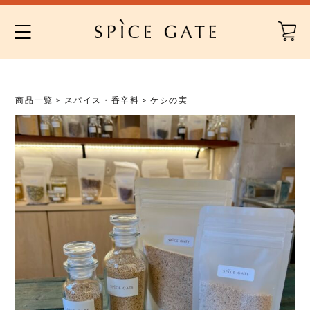
Skip
to
content
商品一覧
>
スパイス・香辛料
> ケシの実