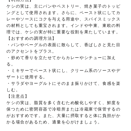
ケシの実は、主にパンやペストリー、焼き菓子のトッピ
ングとして使用されます。さらに、ペースト状にしてカ
レーやソースにコクを与える用途や、スパイスミックス
の材料としても重宝されます。インドや中東、東欧の料
理では、ケシの実が特に重要な役割を果たしています。
【おすすめの調理方法】
・パンやベーグルの表面に散らして、香ばしさと見た目
のアクセントをプラス。
・炒めて香りを立たせてからカレーやシチューに加え
る。
・ミキサーでペースト状にし、クリーム系のソースやデ
ザートに使用する。
・サラダやヨーグルトにそのまま振りかけて、食感を楽
しむ。
【注意点】
ケシの実は、脂質を多く含むため酸化しやすく、鮮度を
保つために密閉容器で冷暗所または冷蔵庫で保管するの
がおすすめです。また、大量に摂取すると体に負担がか
かる場合があるため、適量を心がけましょう。