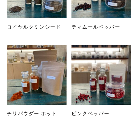
ロイヤルクミンシード
ティムールペッパー
こ
こ
の
の
商
商
品
品
に
に
は
は
複
複
数
数
の
の
バ
バ
リ
リ
チリパウダー ホット
ピンクペッパー
エ
エ
こ
こ
ー
ー
の
の
シ
シ
商
商