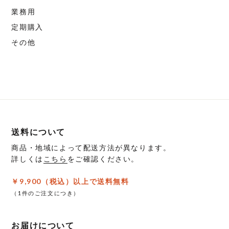
か
か
オ
オ
業務用
ら
ら
プ
プ
定期購入
選
選
シ
シ
その他
択
択
ョ
ョ
で
で
ン
ン
き
き
は
は
ま
ま
商
商
す
す
品
品
ペ
ペ
ー
ー
送料について
ジ
ジ
商品・地域によって配送方法が異なります。
か
か
詳しくは
こちら
をご確認ください。
ら
ら
選
選
￥9,900（税込）以上で送料無料
択
択
（1件のご注文につき）
で
で
き
き
お届けについて
ま
ま