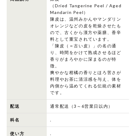
（Dried Tangerine Peel / Aged
Mandarin Peel）
陳皮は、温州みかんやマンダリン
オレンジなどの皮を乾燥させたも
ので、古くから漢方や薬膳、香辛
料として重宝されています。
「陳皮（＝古い皮）」の名の通
り、時間をかけて熟成させるほど
香りがまろやかに深まるのが特
徴。
爽やかな柑橘の香りとほろ苦さが
料理やお茶に清涼感を与え、体を
内側から温めてくれる伝統の素材
です。
配送
通常配送（3～6営業日以内）
科名
.
使い方
.