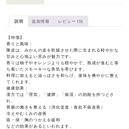
説明
追加情報
レビュー (0)
【特徴】
香りと風味：
陳皮は、みかんの皮を乾燥させた際に生まれる軽やかな
甘みと心地よい苦みが魅力です。
香りは柚子やオレンジよりも穏やかで、熟成が進むと落
ち着いたスモーキーな香気を帯びます。
料理に加えると油っぽさを和らげ、後味を爽やかに整え
てくれます。
健康効果：
漢方では「理気」「健脾」「燥湿」の効能を持つとさ
れ、
胃腸の働きを整える（消化促進・食欲不振改善）
冷えやむくみの改善
咳・痰・胸のつかえを緩和
などの効果があるといわれます。