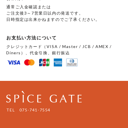
す
す
通常ご入金確認または
ご注文後3～7営業日以内の発送です。
日時指定は出来かねますのでご了承ください。
お支払い方法について
クレジットカード（VISA / Master / JCB / AMEX /
Diners）、代金引換、銀行振込
TEL
075-741-7554