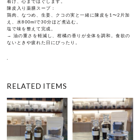
着け、心までほぐします。
陳皮入り薬膳スープ：
鶏肉、なつめ、生姜、クコの実と一緒に陳皮を1〜2片加
え、水800mlで30分ほど煮込む。
塩で味を整えて完成。
→ 油の重さを軽減し、柑橘の香りが全体を調和。食欲の
ないときや疲れた日にぴったり。
.
RELATED ITEMS