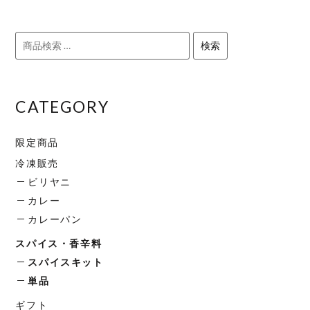
ョ
ョ
品
品
ン
ン
に
に
検
が
が
検索
は
は
索
あ
あ
複
複
対
り
り
数
数
象:
ま
ま
の
の
CATEGORY
す。
す。
バ
バ
オ
オ
リ
リ
限定商品
プ
プ
エ
エ
冷凍販売
シ
シ
ー
ー
ョ
ョ
ビリヤニ
シ
シ
ン
ン
カレー
ョ
ョ
は
は
カレーパン
ン
ン
商
商
が
が
スパイス・香辛料
品
品
あ
あ
スパイスキット
ペ
ペ
り
り
単品
ー
ー
ま
ま
ジ
ジ
ギフト
す。
す。