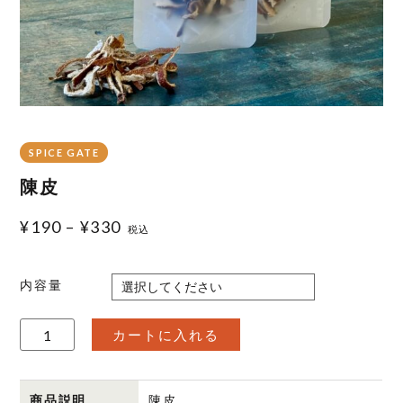
SPICE GATE
陳皮
¥
190
–
¥
330
税込
内容量
陳
カートに入れる
皮
個
商品説明
陳皮