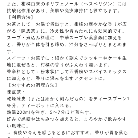
また、柑橘由来のポリフェノール（ヘスペリジン）には
抗酸化作用があり、美肌や免疫維持にも役立ちます。
【利用方法】
お茶として：お湯で煮出すと、柑橘の爽やかな香りが広
がる「陳皮茶」に。冷え性や胃もたれにも効果的です。
スープ・煮込み料理に：中華スープや薬膳鍋に加える
と、香りが全体を引き締め、油分をさっぱりとまとめま
す。
スイーツ・お菓子に：細かく刻んでクッキーやケーキ生
地に混ぜると、柑橘の香りがふんわり漂います。
香辛料として：粉末状にして五香粉やスパイスミックス
に加えると、香りに深みを出すアクセントに。
【おすすめの調理方法】
陳皮茶：
乾燥陳皮（または細かく刻んだもの）をティースプーン1
杯分、ティーポットに入れる。
熱湯200mlを注ぎ、5〜7分ほど蒸らす。
好みで黒糖やはちみつを加えると、まろやかで飲みやす
い風味に。
→ 食後や冷えを感じるときにおすすめ。香りが胃を落ち