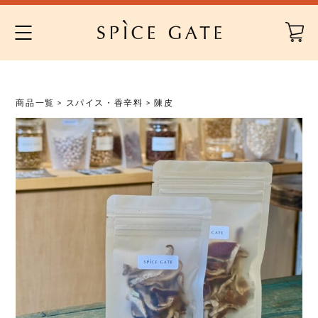
Skip
to
content
商品一覧
>
スパイス・香辛料
> 陳皮