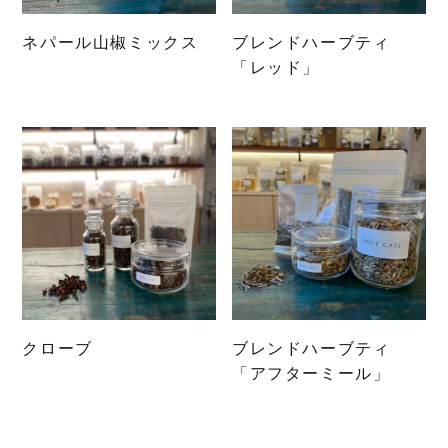
ネパール山椒ミックス
ブレンドハーブティ
こ
「レッド」
の
こ
商
の
品
商
に
品
は
に
複
は
数
複
の
数
バ
の
リ
バ
エ
リ
クローブ
ブレンドハーブティ
ー
エ
こ
「アフターミール」
シ
ー
の
こ
ョ
シ
商
の
ン
ョ
品
商