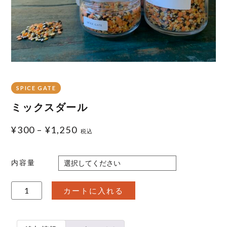
SPICE GATE
ミックスダール
¥
300
–
¥
1,250
税込
内容量
ミ
カートに入れる
ッ
ク
ス