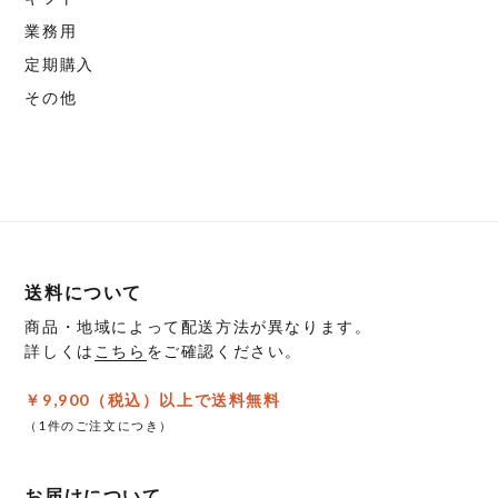
オ
す。
選
ら
プ
オ
業務用
択
選
シ
プ
定期購入
で
択
ョ
シ
その他
き
で
ン
ョ
ま
き
は
ン
す
ま
商
は
す
品
商
ペ
品
ー
ペ
ジ
ー
送料について
か
ジ
商品・地域によって配送方法が異なります。
ら
か
詳しくは
こちら
をご確認ください。
選
ら
択
選
￥9,900（税込）以上で送料無料
で
択
（1件のご注文につき）
き
で
ま
き
お届けについて