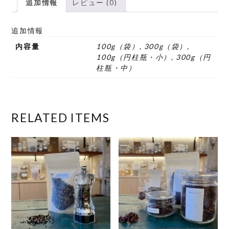
追加情報
レビュー (0)
ダ
ー
追加情報
ル
内容量
100g（袋）, 300g（袋）,
個
100g（円柱瓶・小）, 300g（円
柱瓶・中）
RELATED ITEMS