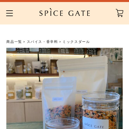
Skip
to
content
商品一覧
>
スパイス・香辛料
> ミックスダール