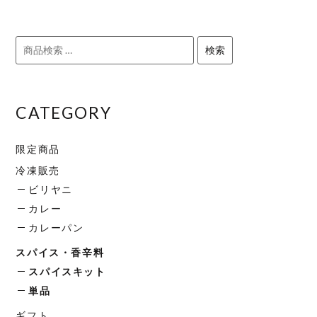
が
ン
に
品
あ
が
は
に
検
り
あ
検索
複
は
索
ま
り
数
複
対
す。
ま
の
数
象:
オ
す。
バ
の
CATEGORY
プ
オ
リ
バ
シ
プ
エ
リ
限定商品
ョ
シ
ー
エ
冷凍販売
ン
ョ
シ
ー
は
ン
ビリヤニ
ョ
シ
商
は
カレー
ン
ョ
品
商
カレーパン
が
ン
ペ
品
あ
が
スパイス・香辛料
ー
ペ
り
あ
スパイスキット
ジ
ー
ま
り
単品
か
ジ
す。
ま
ら
か
ギフト