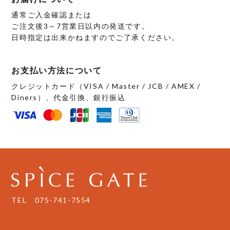
す
ま
す
通常ご入金確認または
ご注文後3～7営業日以内の発送です。
日時指定は出来かねますのでご了承ください。
お支払い方法について
クレジットカード（VISA / Master / JCB / AMEX /
Diners）、代金引換、銀行振込
TEL
075-741-7554