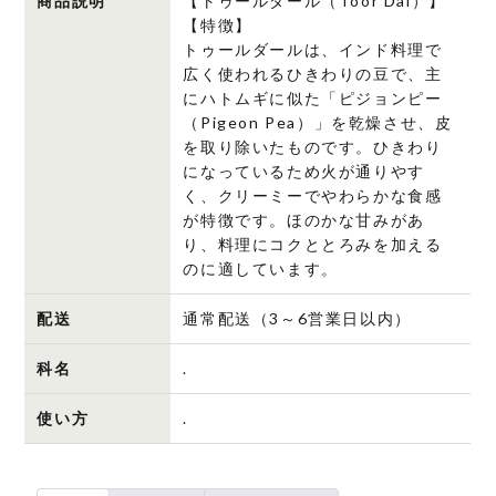
商品説明
【トゥールダール（Toor Dal）】
ダ
【特徴】
トゥールダールは、インド料理で
ー
広く使われるひきわりの豆で、主
ル
にハトムギに似た「ピジョンピー
個
（Pigeon Pea）」を乾燥させ、皮
を取り除いたものです。ひきわり
になっているため火が通りやす
く、クリーミーでやわらかな食感
が特徴です。ほのかな甘みがあ
り、料理にコクととろみを加える
のに適しています。
配送
通常配送（3～6営業日以内）
科名
.
使い方
.