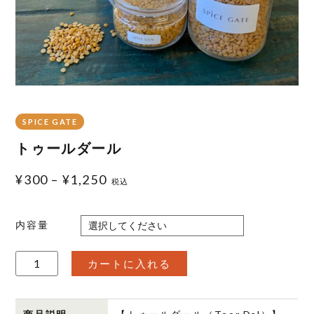
SPICE GATE
トゥールダール
¥
300
–
¥
1,250
税込
内容量
ト
カートに入れる
ゥ
ー
ル