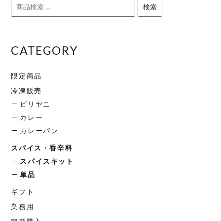
検
が
が
検索
は
は
索
あ
あ
複
複
対
り
り
数
数
象:
ま
ま
の
の
CATEGORY
す。
す。
バ
バ
オ
オ
リ
リ
限定商品
プ
プ
エ
エ
冷凍販売
シ
シ
ー
ー
ョ
ョ
ビリヤニ
シ
シ
ン
ン
カレー
ョ
ョ
は
は
カレーパン
ン
ン
商
商
が
が
スパイス・香辛料
品
品
あ
あ
スパイスキット
ペ
ペ
り
り
単品
ー
ー
ま
ま
ジ
ジ
ギフト
す。
す。
か
か
オ
オ
業務用
ら
ら
プ
プ