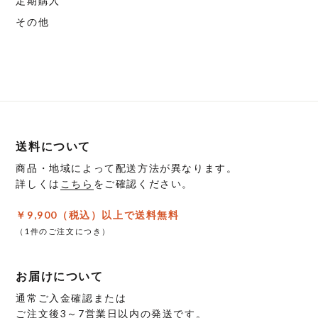
定期購入
選
選
シ
シ
その他
択
択
ョ
ョ
で
で
ン
ン
き
き
は
は
ま
ま
商
商
す
す
品
品
ペ
ペ
ー
ー
送料について
ジ
ジ
商品・地域によって配送方法が異なります。
か
か
詳しくは
こちら
をご確認ください。
ら
ら
選
選
￥9,900（税込）以上で送料無料
択
択
（1件のご注文につき）
で
で
き
き
お届けについて
ま
ま
す
す
通常ご入金確認または
ご注文後3～7営業日以内の発送です。