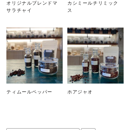
オリジナルブレンドマ
カシミールチリミック
サラチャイ
ス
こ
こ
の
の
商
商
品
品
に
に
は
は
複
複
数
数
の
の
バ
バ
リ
リ
ティムールペッパー
ホアジャオ
エ
エ
こ
こ
ー
ー
の
の
シ
シ
商
商
ョ
ョ
品
品
ン
ン
に
に