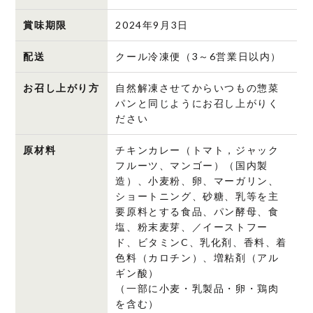
賞味期限
2024年9月3日
配送
クール冷凍便（3～6営業日以内）
お召し上がり方
自然解凍させてからいつもの惣菜
パンと同じようにお召し上がりく
ださい
原材料
チキンカレー（トマト，ジャック
フルーツ、マンゴー）（国内製
造）、小麦粉、卵、マーガリン、
ショートニング、砂糖、乳等を主
要原料とする食品、パン酵母、食
塩、粉末麦芽、／イーストフー
ド、ビタミンC、乳化剤、香料、着
色料（カロチン）、増粘剤（アル
ギン酸）
（一部に小麦・乳製品・卵・鶏肉
を含む）