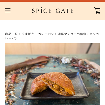
Skip
to
content
商品一覧
>
冷凍販売
>
カレーパン
> 濃厚マンゴーの無水チキンカ
レーパン