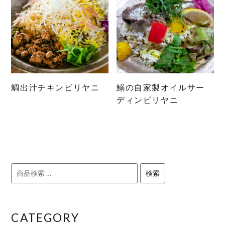
鯛出汁チキンビリヤニ
鰯の自家製オイルサー
ディンビリヤニ
検
検索
索
対
象:
CATEGORY