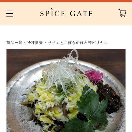
Skip
to
content
商品一覧
>
冷凍販売
> サザエとごぼうのほろ苦ビリヤニ