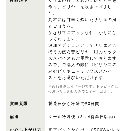
商品説明
サザエの肝で苦めのグレイビーを
ご
作り、ビリヤニを炊き上げまし
た。
ぼ
具材には甘辛く炊いたサザエの身
う
とごぼうを。
の
かなりマニアックな仕上がりにな
ほ
っております。
ろ
追加オプションとしてサザエとご
苦
ぼうのほろ苦ビリヤニ用のミック
ビ
ススパイスもご用意しております
リ
ので、ご購入の際に《ビリヤニの
みorビリヤニ＋ミックススパイ
ヤ
ス》をお選びいただけます。
ニ
個
※商品画像はイメージです。トッピングは
付属いたしませんのでご了承ください。
賞味期限
製造日から冷凍で90日間
配送
クール冷凍便（3～6営業日以内）
お召し上がり方
真空パックから出して500Wのレン