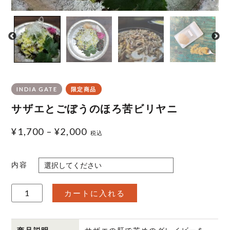
INDIA GATE
限定商品
サザエとごぼうのほろ苦ビリヤニ
¥
1,700
–
¥
2,000
税込
内容
サ
カートに入れる
ザ
エ
と