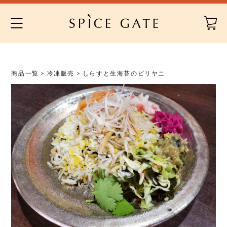
Skip
to
content
商品一覧
>
冷凍販売
> しらすと生海苔のビリヤニ