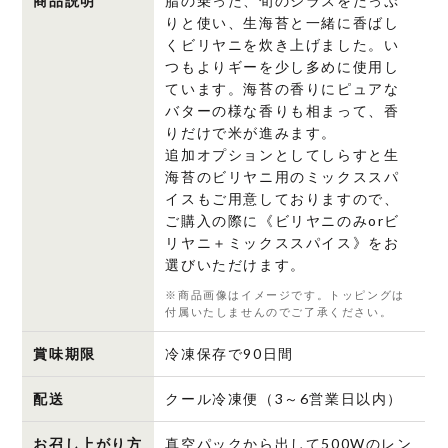
商品説明
脂の乗った、旬のシラスをたっぷ
生
りと使い、生海苔と一緒に香ばし
くビリヤニを炊き上げました。い
海
つもよりギーを少し多めに使用し
苔
ています。海苔の香りにピュアな
の
バターの様な香りも相まって、香
ビ
りだけで米が進みます。
リ
追加オプションとしてしらすと生
ヤ
海苔のビリヤニ用のミックススパ
ニ
イスもご用意しておりますので、
個
ご購入の際に《ビリヤニのみorビ
リヤニ＋ミックススパイス》をお
選びいただけます。
※商品画像はイメージです。トッピングは
付属いたしませんのでご了承ください。
賞味期限
冷凍保存で90日間
配送
クール冷凍便（3～6営業日以内）
お召し上がり方
真空パックから出して500Wのレン