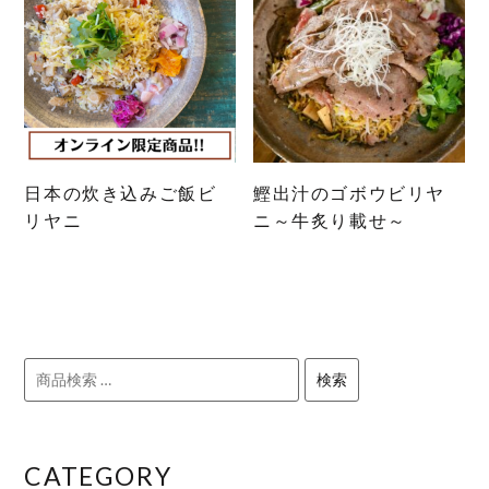
日本の炊き込みご飯ビ
鰹出汁のゴボウビリヤ
リヤニ
ニ～牛炙り載せ～
検
検索
索
対
象:
CATEGORY