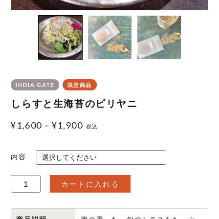
INDIA GATE
限定商品
しらすと生海苔のビリヤニ
¥
1,600
–
¥
1,900
税込
内容
し
カートに入れる
ら
す
と