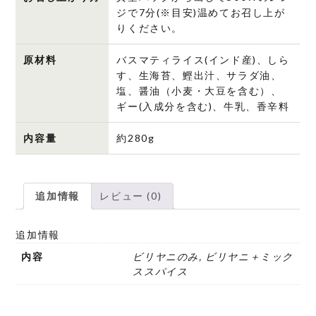
ジで7分(※目安)温めてお召し上が
りください。
原材料
バスマティライス(インド産)、しら
す、生海苔、鰹出汁、サラダ油、
塩、醤油（小麦・大豆を含む）、
ギー(入成分を含む)、牛乳、香辛料
内容量
約280g
追加情報
レビュー (0)
追加情報
内容
ビリヤニのみ, ビリヤニ＋ミック
ススパイス