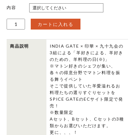
内容
INDIA
カートに入れる
GATE
×
印
商品説明
INDIA GATE × 印華 × 九十九会の
華
3組による「羊好きによる、羊好き
のための、羊料理の日(※)」
×
※マトン好きのシェフが集い、
九
各々の得意分野でマトン料理を振
十
る舞うイベント
九
そこで提供していた羊愛溢れるお
会
料理たちの選りすぐりセットを
EC
SPICE GATEのECサイト限定で発
限
売！
定
※数量限定
Aセット、Bセット、Cセットの3種
選
類からお選びいただけます。
り
更に、、、！