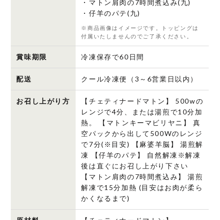
・マトン肩肉の7時間煮込み(九)
・仔羊のパテ(九)
※商品画像はイメージです。トッピングは
付属いたしませんのでご了承ください。
賞味期限
冷凍保存で60日間
配送
クール冷凍便（3～6営業日以内）
お召し上がり方
【チェティナードマトン】 500wの
レンジで4分、または湯煎で10分加
熱。 【マトンキーマビリヤニ】 真
空パックから出して500Wのレンジ
で7分(※目安) 【麻婆羊脳】 湯煎解
凍 【仔羊のパテ】 自然解凍※解凍
後は直ぐにお召し上がり下さい
【マトン肩肉の7時間煮込み】 湯煎
解凍で15分加熱 (目安はお肉が柔ら
かくなるまで)