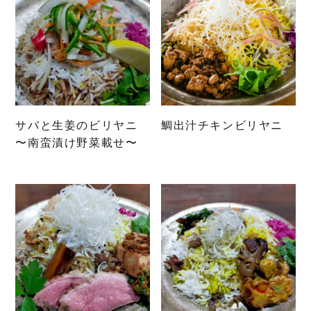
サバと生姜のビリヤニ
鯛出汁チキンビリヤニ
〜南蛮漬け野菜載せ〜
こ
の
商
品
に
は
複
数
の