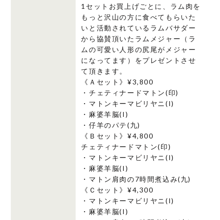
す
1セットお買上げごとに、ラム肉を
ぐ
もっと沢山の方に食べてもらいた
り
いと活動されているラムバサダー
セ
から協賛頂いたラムメジャー（ラ
ッ
ムの可愛い人形の尻尾がメジャー
になってます）をプレゼントさせ
ト
て頂きます。
個
《Ａセット》¥3,800
・チェティナードマトン(印)
・マトンキーマビリヤニ(I)
・麻婆羊脳(I)
・仔羊のパテ(九)
《Ｂセット》¥4,800
チェティナードマトン(印)
・マトンキーマビリヤニ(I)
・麻婆羊脳(I)
・マトン肩肉の7時間煮込み(九)
《Ｃセット》¥4,300
・マトンキーマビリヤニ(I)
・麻婆羊脳(I)