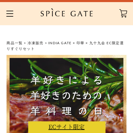
Skip
to
content
商品一覧
>
冷凍販売
> INDIA GATE × 印華 × 九十九会 EC限定選
りすぐりセット