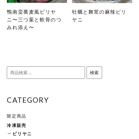
バ
リ
鴨南蛮蕎麦風ビリヤ
牡蠣と舞茸の麻辣ビリ
エ
ニ〜三つ葉と軟骨のつ
ヤニ
ー
みれ添え〜
シ
ョ
ン
が
あ
検
り
検索
索
ま
対
す。
象:
オ
CATEGORY
プ
シ
限定商品
ョ
冷凍販売
ン
は
ビリヤニ