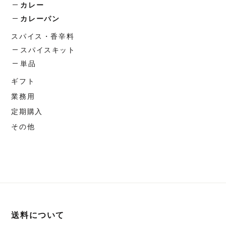
商
カレー
品
カレーパン
ペ
スパイス・香辛料
ー
スパイスキット
ジ
単品
か
ら
ギフト
選
業務用
択
定期購入
で
その他
き
ま
す
送料について