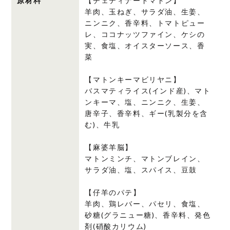
原材料
【チェティナードマトン】
羊肉、玉ねぎ、サラダ油、生姜、
ニンニク、香辛料、トマトピュー
レ、ココナッツファイン、ケシの
実、食塩、オイスターソース、香
菜
【マトンキーマビリヤニ】
バスマティライス(インド産)、マト
ンキーマ、塩、ニンニク、生姜、
唐辛子、香辛料、ギー(乳製分を含
む)、牛乳
【麻婆羊脳】
マトンミンチ、マトンブレイン、
サラダ油、塩、スパイス、豆鼓
【仔羊のパテ】
羊肉、鶏レバー、パセリ、食塩、
砂糖(グラニュー糖)、香辛料、発色
剤(硝酸カリウム)