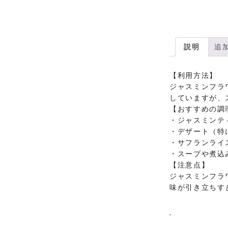
説明
追
【利用方法】
ジャスミンフラ
していますが、
【おすすめの調
・ジャスミンテ
・デザート（特
・サフランライ
・スープや煮込
【注意点】
ジャスミンフラ
味が引き立ちす
.