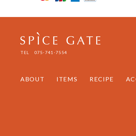
オ
プ
シ
ョ
ン
は
商
TEL
075-741-7554
品
ペ
ー
ジ
ABOUT
ITEMS
RECIPE
AC
か
ら
選
択
で
き
ま