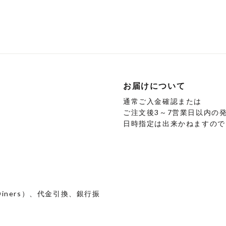
品
品
に
に
は
は
複
複
数
数
の
の
バ
バ
お届けについて
リ
リ
通常ご入金確認または
エ
エ
ご注文後3～7営業日以内の
ー
ー
日時指定は出来かねますので
シ
シ
ョ
ョ
ン
ン
が
が
あ
あ
り
り
 / Diners）、代金引換、銀行振
ま
ま
す。
す。