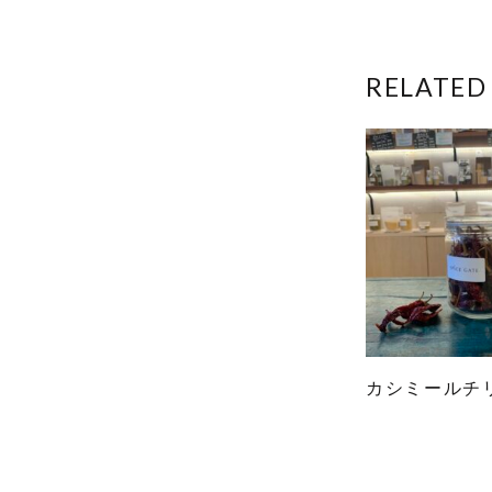
RELATED
カシミールチ
こ
の
商