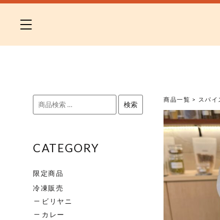
Skip
to
content
検
商品一覧
>
スパイ
検索
索
対
象:
CATEGORY
限定商品
冷凍販売
ビリヤニ
カレー