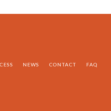
オ
オ
プ
プ
シ
シ
ョ
ョ
ン
ン
は
は
商
商
品
品
ペ
ペ
ー
ー
ジ
ジ
CESS
NEWS
CONTACT
FAQ
か
か
ら
ら
選
選
択
択
で
で
き
き
ま
ま