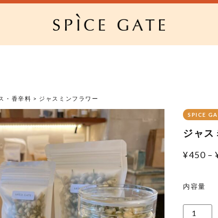
ス・香辛料
> ジャスミンフラワー
SPICE G
ジャス
¥
450
–
内容量
ジ