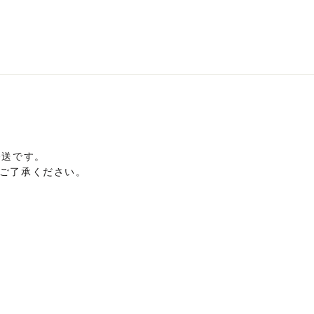
商
品
に
は
複
数
の
バ
リ
発送です。
エ
ご了承ください。
ー
シ
ョ
ン
が
あ
り
ま