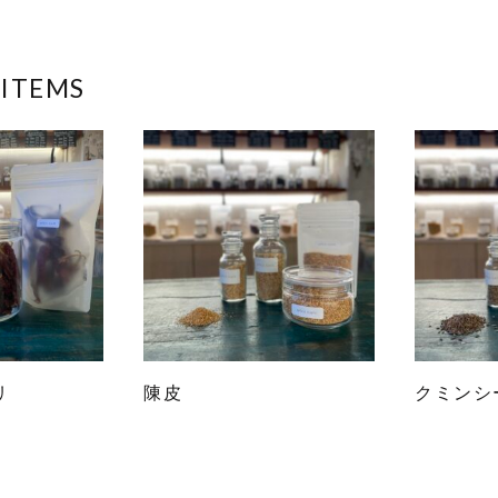
 ITEMS
リ
陳皮
クミンシ
こ
こ
の
の
商
商