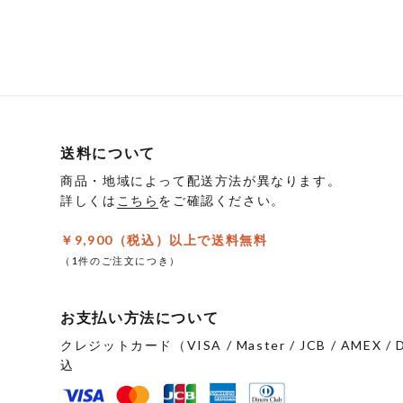
品
に
は
複
数
の
バ
送料について
リ
商品・地域によって配送方法が異なります。
エ
詳しくは
こちら
をご確認ください。
ー
シ
￥9,900（税込）以上で送料無料
ョ
（1件のご注文につき）
ン
が
お支払い方法について
あ
り
クレジットカード（VISA / Master / JCB / AMEX
ま
込
す。