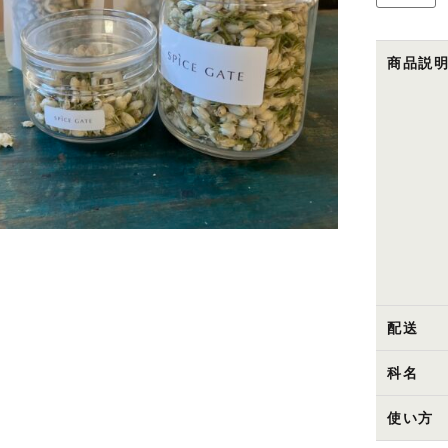
ャ
ス
ミ
商品説
ン
フ
ラ
ワ
ー
個
配送
科名
使い方